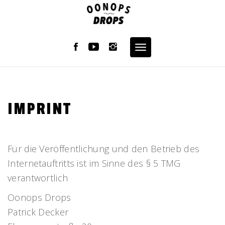
Skip
to
content
Toggle
navigation
IMPRINT
Für die Veröffentlichung und den Betrieb des
Internetauftritts ist im Sinne des § 5 TMG
verantwortlich
Oonops Drops
Patrick Decker