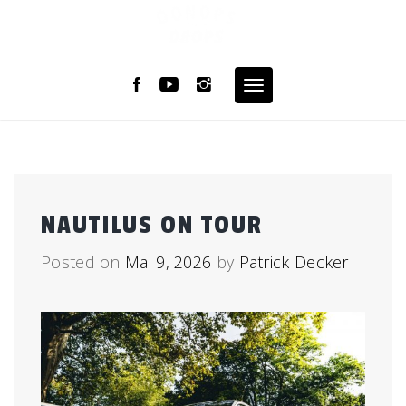
Skip
to
content
Toggle
navigation
NEWS
NAUTILUS ON TOUR
Posted on
Mai 9, 2026
by
Patrick Decker