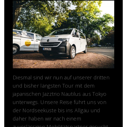
Diesmal sind wir nun auf unserer dritten
und bisher längsten Tour mit dem
japanischen Jazztrio Nautilus aus Tokyo
unterwegs. Unsere Reise führt uns von
der Nordseeküste bis ins Allgäu und
daher haben wir nach einem
zuverlässigen Mobilitätspartner gesucht.